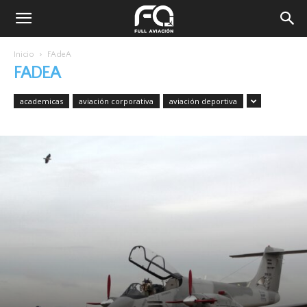
Inicio
FAdeA
FADEA
academicas
aviación corporativa
aviación deportiva