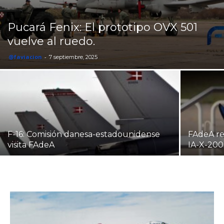
Pucará Fenix: El prototipo OVX 501
vuelve al ruedo.
@faviacion
-
7 septiembre, 2025
F-16: Comisión danesa-estadounidense
FAdeA re
visita FAdeA
IA-X-200