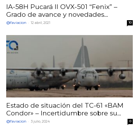
IA-58H Pucará II OVX-501 “Fenix” –
Grado de avance y novedades...
@faviacion
-
12 abril, 2021
10
Estado de situación del TC-61 «BAM
Condor» – Incertidumbre sobre su...
@faviacion
-
3 julio, 2024
0