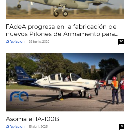
FAdeA progresa en la fabricación de
nuevos Pilones de Armamento para...
@faviacion
-
29 junio, 2020
20
Asoma el IA-100B
@faviacion
-
15 abril, 2025
0