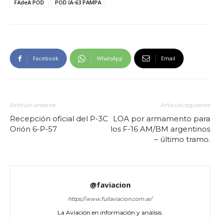
FAdeA POD
POD IA-63 PAMPA
Facebook
WhatsApp
Email
Artículo anterior
Artículo siguiente
Recepción oficial del P-3C
LOA por armamento para
Orión 6-P-57
los F-16 AM/BM argentinos
– último tramo.
@faviacion
https://www.fullaviacion.com.ar/
La Aviación en información y análisis.