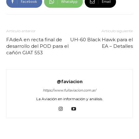
Facebook
WhatsApp
Email
Artículo anterior
Artículo siguiente
FAdeA en recta final de
UH-60 Black Hawk para el
desarrollo del POD para el
EA – Detalles
cañón GIAT 553
@faviacion
https://www.fullaviacion.com.ar/
La Aviación en información y análisis.