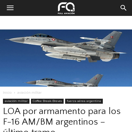
Inicio
aviación militar
aviación militar
Coffee Break-Breves
fuerza aérea argentina
LOA por armamento para los
F-16 AM/BM argentinos –