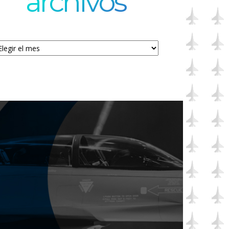
archivos
chivos