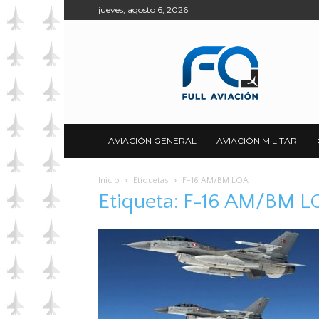
jueves, agosto 6, 2026
Full
Aviación
AVIACIÓN GENERAL
AVIACIÓN MILITAR
Inicio
Etiquetas
F-16 AM/BM LOA
Etiqueta: F-16 AM/BM 