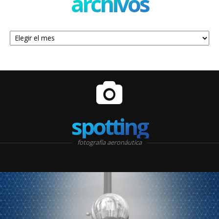
archivos
Archivos
spotting
fotografía aeronáutica