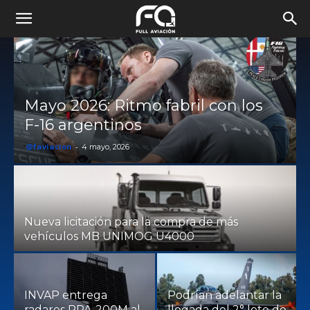
Mayo 2026: Ritmo fabril con los
F-16 argentinos
@faviacion
-
4 mayo, 2026
Nueva licitación para la compra de más
vehículos MB UNIMOG U4000
INVAP entrega
Podrían adelantar la
radares RPA-200M al
llegada del 2° lote de