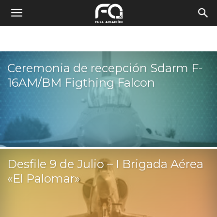
Ceremonia de recepción Sdarm F-
16AM/BM Figthing Falcon
Desfile 9 de Julio – I Brigada Aérea
«El Palomar»