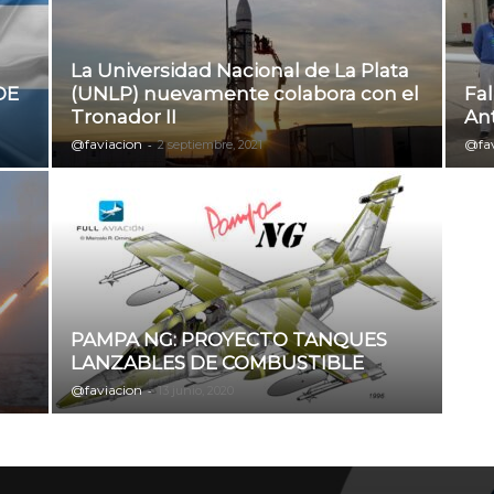
La Universidad Nacional de La Plata
DE
(UNLP) nuevamente colabora con el
Fal
Tronador II
Ant
@faviacion
-
@fav
2 septiembre, 2021
PAMPA NG: PROYECTO TANQUES
LANZABLES DE COMBUSTIBLE
@faviacion
-
13 junio, 2020