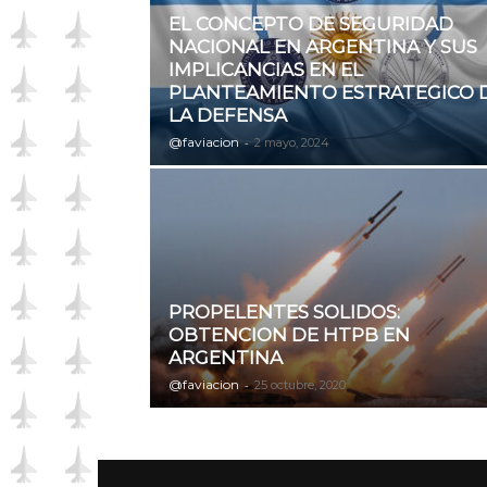
EL CONCEPTO DE SEGURIDAD
NACIONAL EN ARGENTINA Y SUS
IMPLICANCIAS EN EL
PLANTEAMIENTO ESTRATEGICO 
LA DEFENSA
@faviacion
-
2 mayo, 2024
PROPELENTES SOLIDOS:
OBTENCION DE HTPB EN
ARGENTINA
@faviacion
-
25 octubre, 2020