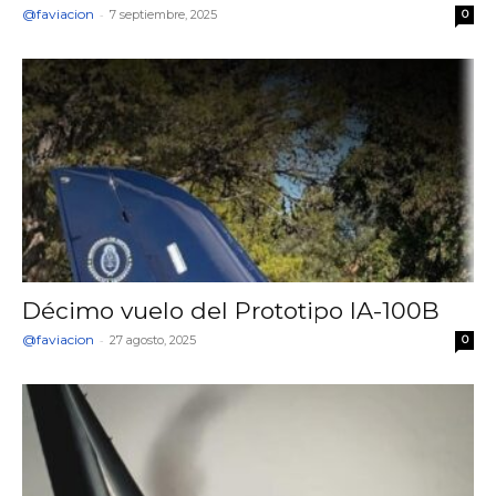
@faviacion
-
7 septiembre, 2025
0
Décimo vuelo del Prototipo IA-100B
@faviacion
-
27 agosto, 2025
0