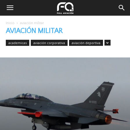
Inicio
aviación militar
AVIACIÓN MILITAR
academicas
aviación corporativa
aviación deportiva