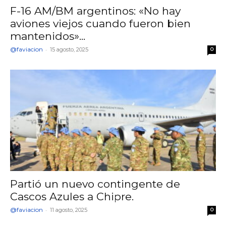
F-16 AM/BM argentinos: «No hay
aviones viejos cuando fueron bien
mantenidos»...
@faviacion
-
15 agosto, 2025
0
Partió un nuevo contingente de
Cascos Azules a Chipre.
@faviacion
-
11 agosto, 2025
0