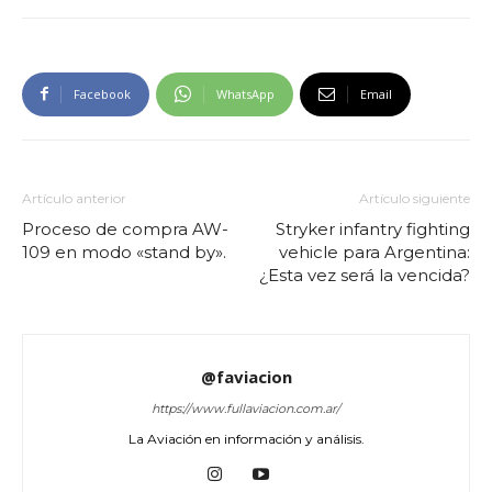
Facebook
WhatsApp
Email
Artículo anterior
Artículo siguiente
Proceso de compra AW-
Stryker infantry fighting
109 en modo «stand by».
vehicle para Argentina:
¿Esta vez será la vencida?
@faviacion
https://www.fullaviacion.com.ar/
La Aviación en información y análisis.