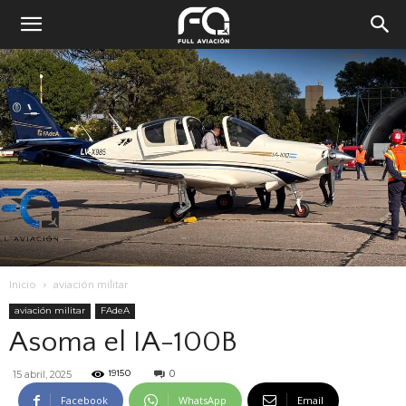
Inicio
aviación militar
aviación militar
FAdeA
Asoma el IA-100B
0
15 abril, 2025
19150
Facebook
WhatsApp
Email