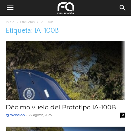
Inicio
Etiquetas
IA-100B
Etiqueta: IA-100B
Décimo vuelo del Prototipo IA-100B
@faviacion
-
27 agosto, 2025
0