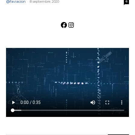
@faviacion
-
8 septiembre, 2020
6
Facebook
Instagram