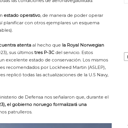
todas las condiciones de aeronavegabilidad.
en
estado operativo
, de manera de poder operar
í planificar con otros ejemplares un esquema
ables).
cuentra atenta
al hecho que
la Royal Norwegian
Ca
023), sus últimos
tres P-3C
del servicio. Estos
 un excelente estado de conservación. Los mismos
rales recomendados por Lockheed Martin (ASLEP),
 replicó todas las actualizaciones de la U.S Navy,
inisterio de Defensa nos señalaron que, durante el
), el gobierno noruego formalizará una
hos patrulleros.