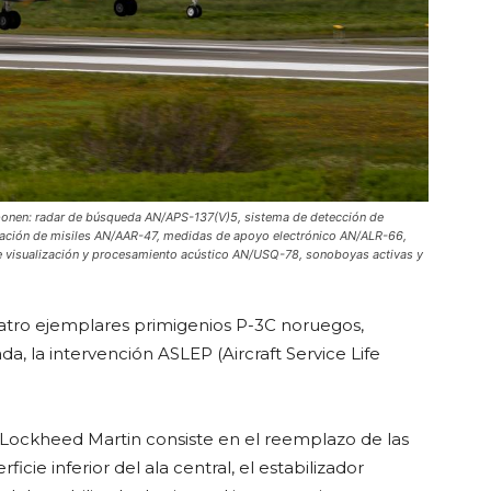
ponen: radar de búsqueda AN/APS-137(V)5, sistema de detección de
mación de misiles AN/AAR-47, medidas de apoyo electrónico AN/ALR-66,
 visualización y procesamiento acústico AN/USQ-78, sonoboyas activas y
tro ejemplares primigenios P-3C noruegos,
, la intervención ASLEP (Aircraft Service Life
Lockheed Martin consiste en el reemplazo de las
ficie inferior del ala central, el estabilizador