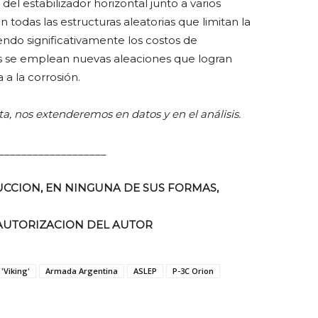
 del estabilizador horizontal junto a varios
todas las estructuras aleatorias que limitan la
ciendo significativamente los costos de
 se emplean nuevas aleaciones que logran
 a la corrosión.
a, nos extenderemos en datos y en el análisis.
___________________
CCION, EN NINGUNA DE SUS FORMAS,
AUTORIZACION DEL AUTOR
 'Viking'
Armada Argentina
ASLEP
P-3C Orion