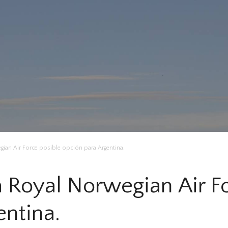
gian Air Force posible opción para Argentina.
a Royal Norwegian Air F
entina.