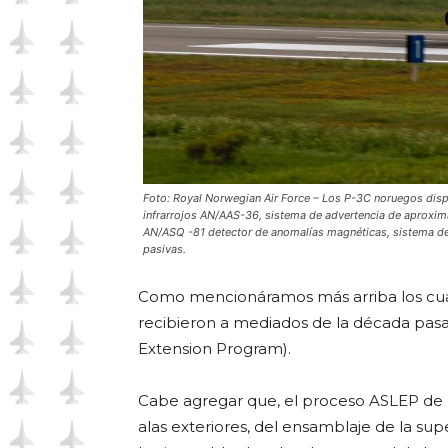
Foto: Royal Norwegian Air Force – Los P-3C noruegos dis
infrarrojos AN/AAS-36, sistema de advertencia de aproxi
AN/ASQ -81 detector de anomalías magnéticas, sistema de
pasivas.
Como mencionáramos más arriba los cua
recibieron a mediados de la década pasada
Extension Program).
Cabe agregar que, el proceso ASLEP de 
alas exteriores, del ensamblaje de la super