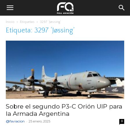
Inicio
Etiquetas
3297 ‘Jøssing’
Etiqueta: 3297 ‘Jøssing’
Sobre el segundo P3-C Orión UIP para
la Armada Argentina
@faviacion
-
25 enero, 2025
0