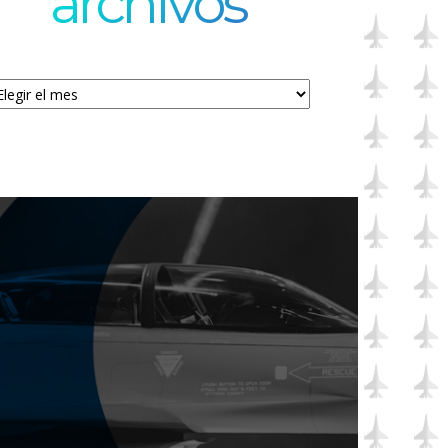
archivos
chivos