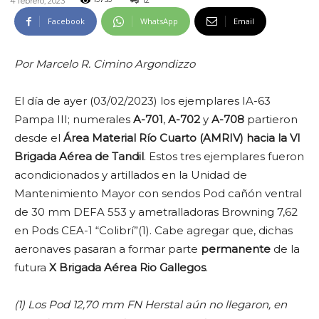
12
4 febrero, 2023
19759
Facebook
WhatsApp
Email
Por Marcelo R. Cimino Argondizzo
El día de ayer (03/02/2023) los ejemplares IA-63
Pampa III; numerales
A-701
,
A-702
y
A-708
partieron
desde el
Área Material Río Cuarto (AMRIV) hacia la VI
Brigada Aérea de Tandil
. Estos tres ejemplares fueron
acondicionados y artillados en la Unidad de
Mantenimiento Mayor con sendos Pod cañón ventral
de 30 mm DEFA 553 y ametralladoras Browning 7,62
en Pods CEA-1 “Colibrí”(1). Cabe agregar que, dichas
aeronaves pasaran a formar parte
permanente
de la
futura
X Brigada Aérea Rio Gallegos
.
(1) Los Pod 12,70 mm FN Herstal aún no llegaron, en