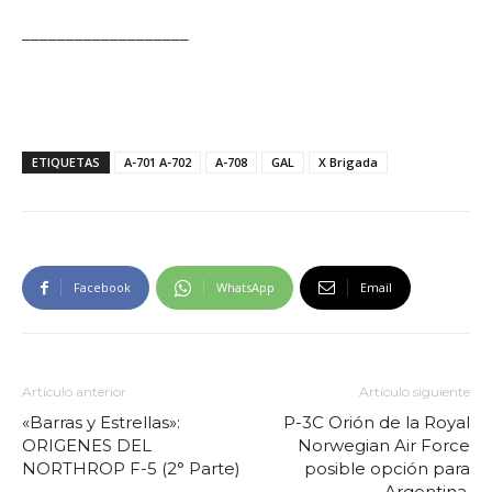
___________________
ETIQUETAS
A-701 A-702
A-708
GAL
X Brigada
Facebook
WhatsApp
Email
Artículo anterior
Artículo siguiente
«Barras y Estrellas»:
P-3C Orión de la Royal
ORIGENES DEL
Norwegian Air Force
NORTHROP F-5 (2° Parte)
posible opción para
Argentina.