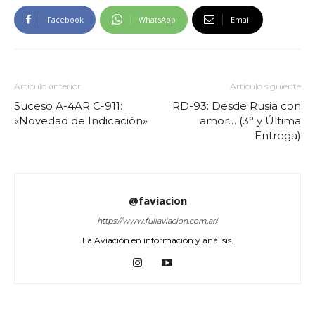
Facebook
WhatsApp
Email
Artículo anterior
Artículo siguiente
Suceso A-4AR C-911:
RD-93: Desde Rusia con
«Novedad de Indicación»
amor… (3° y Última
Entrega)
@faviacion
https://www.fullaviacion.com.ar/
La Aviación en información y análisis.