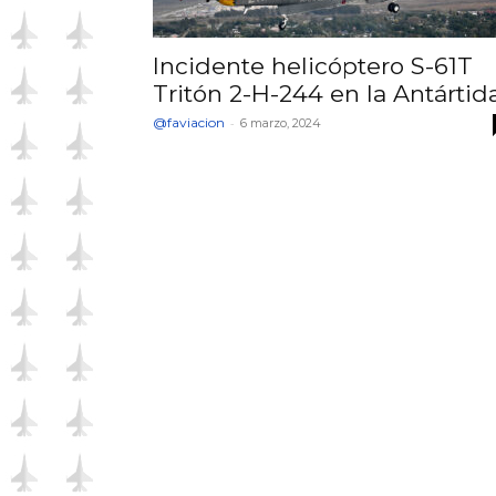
Incidente helicóptero S-61T
Tritón 2-H-244 en la Antártid
@faviacion
-
6 marzo, 2024