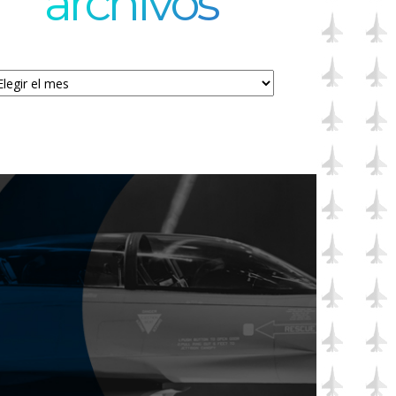
archivos
chivos