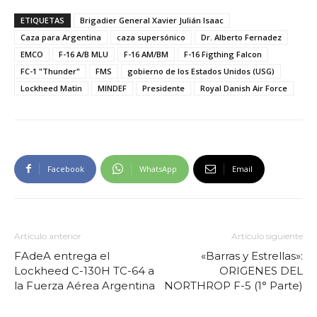
ETIQUETAS
Brigadier General Xavier Julián Isaac
Caza para Argentina
caza supersónico
Dr. Alberto Fernadez
EMCO
F-16 A/B MLU
F-16 AM/BM
F-16 Figthing Falcon
FC-1 "Thunder"
FMS
gobierno de los Estados Unidos (USG)
Lockheed Matin
MINDEF
Presidente
Royal Danish Air Force
Facebook
WhatsApp
Email
Artículo anterior
Artículo siguiente
FAdeA entrega el
«Barras y Estrellas»:
Lockheed C-130H TC-64 a
ORIGENES DEL
la Fuerza Aérea Argentina
NORTHROP F-5 (1° Parte)