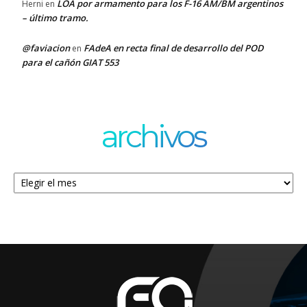
LOA por armamento para los F-16 AM/BM argentinos
Herni
en
– último tramo.
@faviacion
FAdeA en recta final de desarrollo del POD
en
para el cañón GIAT 553
archivos
Archivos