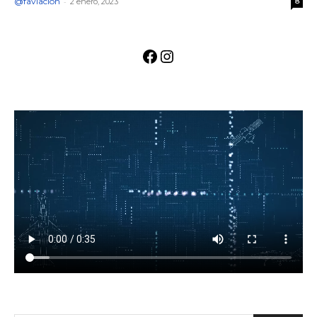
@faviacion
-
2 enero, 2023
8
Facebook
Instagram