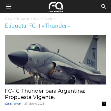
Inicio
Etiquetas
FC-1 «Thunder»
Etiqueta: FC-1 «Thunder»
FC-1C Thunder para Argentina:
Propuesta Vigente.
@faviacion
-
21 febrero, 2023
2