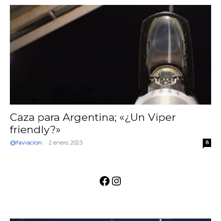
Caza para Argentina; «¿Un Viper
friendly?»
@faviacion
-
2 enero, 2023
8
Facebook
Instagram