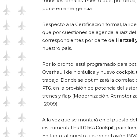
todos los ramales. Puesto que, por debajo
pone en emergencia.
Respecto a la Certificación formal, la li
que por cuestiones de agenda, a raíz del
correspondientes por parte de
Hartzell 
nuestro país.
Por lo pronto, está programado para oct
Overhaull de hidráulica y nuevo cockpit,
trabajo. Donde se optimizará la correlac
PT6, en la provisión de potencia del sist
trenes y flap (Modernización, Remotoriz
-2009).
A la vez que se montará en el puesto del
instrumental
Full Glass Cockpit
, para lue
En tanto, al puesto trasero del avión INVA