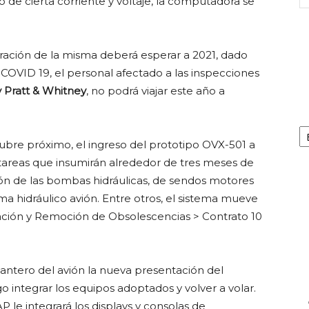
 de cierta corriente y voltaje, la computadora se
beración de la misma deberá esperar a 2021, dado
 COVID 19, el personal afectado a las inspecciones
y Pratt & Whitney
, no podrá viajar este año a
Ca
ubre próximo, el ingreso del prototipo OVX-501 a
 tareas que insumirán alrededor de tres meses de
ión de las bombas hidráulicas, de sendos motores
ema hidráulico avión. Entre otros, el sistema mueve
ación y Remoción de Obsolescencias > Contrato 10
antero del avión la nueva presentación del
go integrar los equipos adoptados y volver a volar.
P le integrará los displays y consolas de