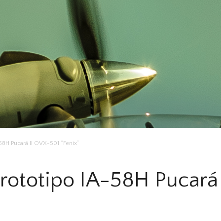
58H Pucará II OVX-501 “Fenix”
prototipo IA-58H Pucará