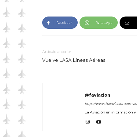
Facebook
WhatsApp
Artículo anterior
Vuelve LASA Líneas Aéreas
@faviacion
https://www.fullaviacion.com.ar
La Aviación en información y a