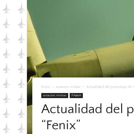
Inicio
aviación militar
Actualidad del prototipo IA-
aviación militar
FAdeA
Actualidad del 
“Fenix”