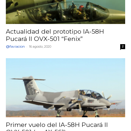
Actualidad del prototipo IA-58H
Pucará II OVX-501 “Fenix”
@faviacion
-
16 agosto, 2020
2
Primer vuelo del IA-58H Pucará II