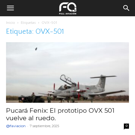
Inicio
Etiquetas
OVX-501
Etiqueta: OVX-501
Pucará Fenix: El prototipo OVX 501
vuelve al ruedo.
@faviacion
-
7 septiembre, 2025
0