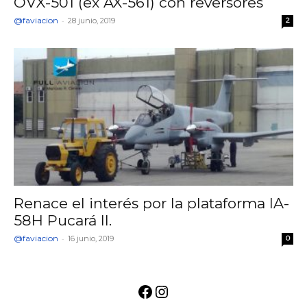
OVX-501 (ex AX-561) con reversores
@faviacion
-
28 junio, 2019
2
Renace el interés por la plataforma IA-
58H Pucará II.
@faviacion
-
16 junio, 2019
0
Facebook
Instagram