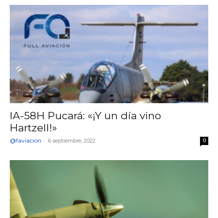
IA-58H Pucará: «¡Y un día vino
Hartzell!»
@faviacion
-
6 septiembre, 2022
0