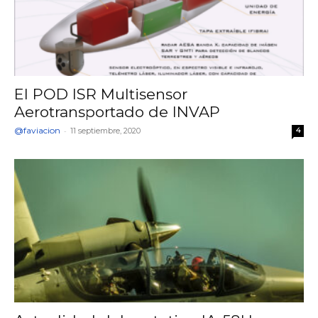
El POD ISR Multisensor
Aerotransportado de INVAP
@faviacion
-
11 septiembre, 2020
4