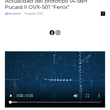
Actualidad del prototipo IA-58H
Pucará II OVX-501 “Fenix”
@faviacion
-
16 agosto, 2020
2
Facebook
Instagram