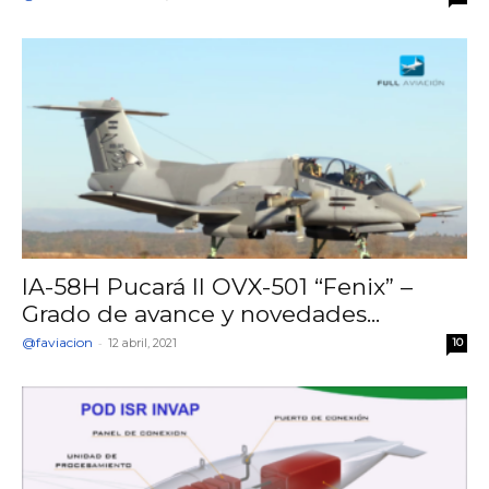
IA-58H Pucará II OVX-501 “Fenix” –
Grado de avance y novedades...
@faviacion
-
12 abril, 2021
10