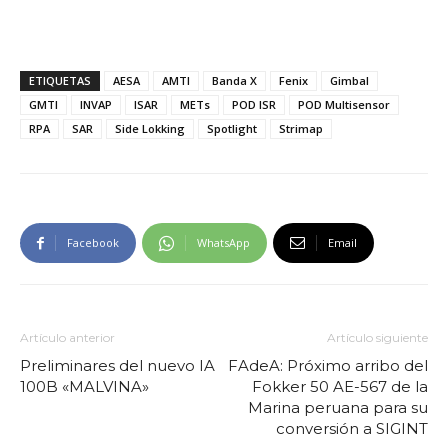
ETIQUETAS
AESA
AMTI
Banda X
Fenix
Gimbal
GMTI
INVAP
ISAR
METs
POD ISR
POD Multisensor
RPA
SAR
Side Lokking
Spotlight
Strimap
Facebook
WhatsApp
Email
Artículo anterior
Artículo siguiente
Preliminares del nuevo IA
FAdeA: Próximo arribo del
100B «MALVINA»
Fokker 50 AE-567 de la
Marina peruana para su
conversión a SIGINT