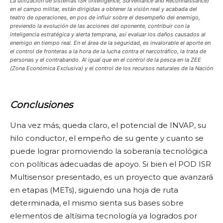
La utilización de sistemas ISR (Intelligence, Surveillance and Reconnaissance)
en el campo militar, están dirigidas a obtener la visión real y acabada del
teatro de operaciones, en pos de influir sobre el desempeño del enemigo,
previendo la evolución de las acciones del oponente, contribuir con la
inteligencia estratégica y alerta temprana, así
evaluar los daños causados al
enemigo en tiempo real
. En el área de la seguridad, es invalorable el aporte en
el control de fronteras a la hora de la lucha contra el narcotráfico, la trata de
personas y el contrabando. Al igual que en el control de la pesca en la ZEE
(Zona Económica Exclusiva) y el control de los recursos naturales de la Nación
Conclusiones
Una vez más, queda claro, el potencial de INVAP, su
hilo conductor, el empeño de su gente y cuanto se
puede lograr promoviendo la soberanía tecnológica
con políticas adecuadas de apoyo. Si bien el POD ISR
Multisensor presentado, es un proyecto que avanzará
en etapas (METs), siguiendo una hoja de ruta
determinada, el mismo sienta sus bases sobre
elementos de altísima tecnología ya logrados por