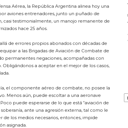
ensa Aérea, la República Argentina alinea hoy una
r aviones entrenadores, junto un puñado de
en, casi testimonialmente, un manojo remanente de
nizados hace 25 años.
 allá de errores propios abonados con décadas de
reequipar a las Brigadas de Aviación de Combate de
ando permanentes negaciones, acompañadas con
. Obligándonos a aceptar en el mejor de los casos,
dada.
n día, el componente aéreo de combate, no posee la
Ar
tivo. Menos aún, puede escoltar a una aeronave
 Poco puede esperarse de lo que está “aviación de
oberanía, ante una agresión externa, tal como le
r de los medios necesarios, entonces, impide
ón asignada.