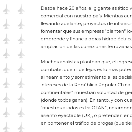
Desde hace 20 años, el gigante asiático
comercial con nuestro país. Mientras a
llevando adelante, proyectos de infraestru
fomentar que sus empresas “planten” lo
emprende y financia obras hidroeléctrica
ampliación de las conexiones ferroviaria
Muchos analistas plantean que, el ingre
combate, que ni de lejos es lo más pote
alineamiento y sometimiento a las decisio
intereses de la República Popular China. E
continentales” muestran voluntad de gen
(donde todos ganan). En tanto, y con c
“nuestros aliados extra OTAN”, nos impo
asiento eyectable (UK), o pretenden encu
en contener el tráfico de drogas (que ti