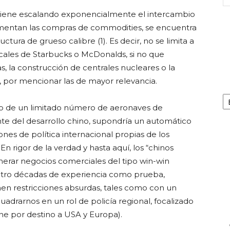
 viene escalando exponencialmente el intercambio
umentan las compras de commodities, se encuentra
ctura de grueso calibre (1). Es decir, no se limita a
cales de Starbucks o McDonalds, si no que
s, la construcción de centrales nucleares o la
s, por mencionar las de mayor relevancia.
Ca
so de un limitado número de aeronaves de
nte del desarrollo chino, supondría un automático
nes de política internacional propias de los
n rigor de la verdad y hasta aquí, los “chinos
erar negocios comerciales del tipo win-win
uatro décadas de experiencia como prueba,
nen restricciones absurdas, tales como con un
adrarnos en un rol de policía regional, focalizado
ene por destino a USA y Europa).