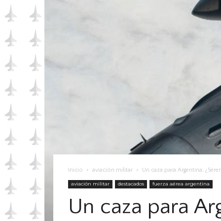
Inicio
aviación militar
Un caza para Argentina; ¿Sere
aviación militar
destacados
fuerza aérea argentina
Un caza para Arg