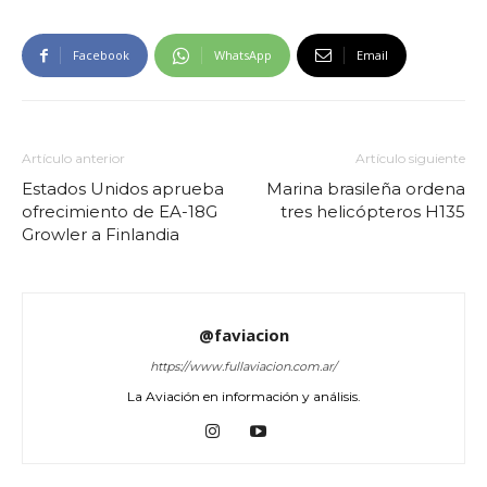
Facebook
WhatsApp
Email
Artículo anterior
Artículo siguiente
Estados Unidos aprueba
Marina brasileña ordena
ofrecimiento de EA-18G
tres helicópteros H135
Growler a Finlandia
@faviacion
https://www.fullaviacion.com.ar/
La Aviación en información y análisis.