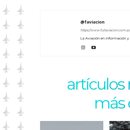
@faviacion
https://www.fullaviacion.com.ar
La Aviación en información y a
artículos
más 