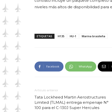
contrato incluye un paquete completo de
niveles más altos de disponibilidad para e
ETIQUETAS
H135
HU-1
Marina brasileña
Facebook
WhatsApp
Artículo anterior
Tata Lockheed Martin Aerostructures
Limited (TLMAL) entrega empenaje N°
100 para el C-130J Super Hercules