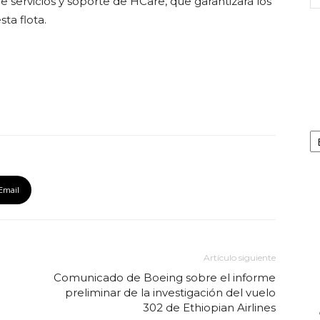
 servicios y soporte de HCare, que garantizará los
sta flota.
Ca
Email
Artículo siguiente
Comunicado de Boeing sobre el informe
preliminar de la investigación del vuelo
302 de Ethiopian Airlines