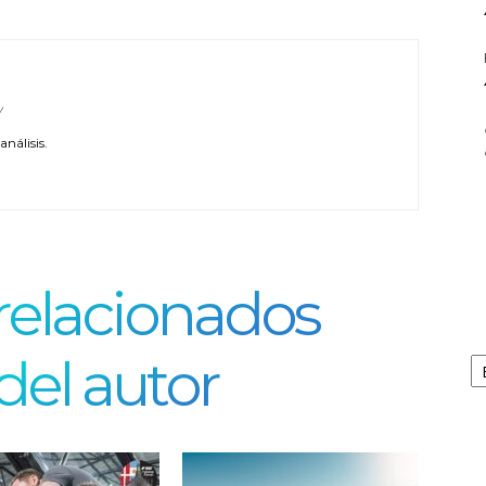
/
nálisis.
 relacionados
Ar
del autor