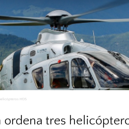
helicópteros H135
 ordena tres helicópter