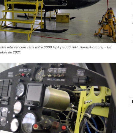
ntre intervención varía entre 6000 H/H y 8000 H/H (Horas/Hombre) – En
embre de 2021.
Ar