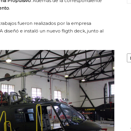
ema Propulsivo
. Además de la correspondiente
ento
.
s trabajos fueron realizados por la empresa
iseñó e instaló un nuevo fligth deck, junto al
Ca