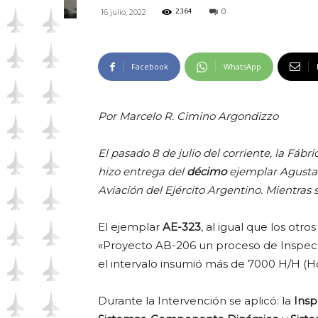
0
16 julio, 2022
2364
Facebook
WhatsApp
Por Marcelo R. Cimino Argondizzo
El pasado 8 de julio del corriente, la Fáb
hizo entrega del
décimo
ejemplar Agusta 
Aviación del Ejército Argentino. Mientras 
El ejemplar
AE-323
, al igual que los otr
«Proyecto AB-206 un proceso de Inspecc
el intervalo insumió
más de 7000 H/H (H
Durante la Intervención se aplicó: la
Insp