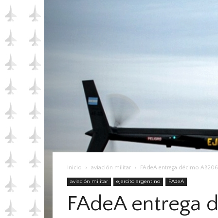
Inicio
aviación militar
FAdeA entrega décimo AB206-B
aviación militar
ejercito argentino
FAdeA
FAdeA entrega d