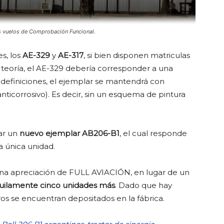
 vuelos de Comprobación Funcional.
s, los
AE-329
y
AE-317
, si bien disponen matriculas
n teoría, el AE-329 debería corresponder a una
definiciones, el ejemplar se mantendrá con
icorrosivo). Es decir, sin un esquema de pintura
ar un
nuevo ejemplar AB206-B1
, el cual responde
a única unidad.
 una apreciación de FULL AVIACIÓN, en lugar de un
quilamente cinco unidades más
. Dado que hay
os se encuentran depositados en la fábrica.