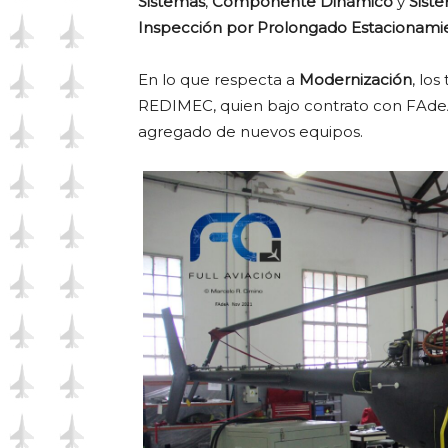
Sistemas
,
Componente Dinámico
y
Sist
Inspección por Prolongado Estacionami
En lo que respecta a
Modernización
, lo
REDIMEC, quien bajo contrato con FAdeA d
agregado de nuevos equipos.