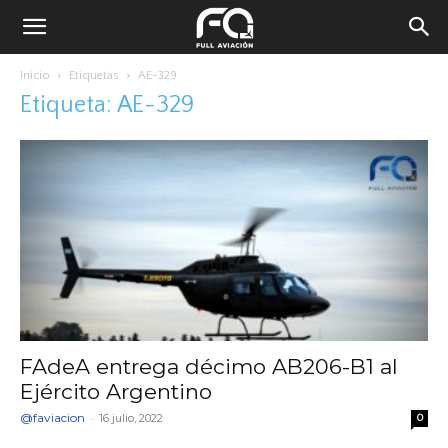
Inicio
Etiquetas
AE-329
Etiqueta: AE-329
FAdeA entrega décimo AB206-B1 al
Ejército Argentino
@faviacion
-
16 julio, 2022
0