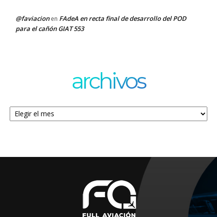
@faviacion
FAdeA en recta final de desarrollo del POD
en
para el cañón GIAT 553
archivos
Archivos