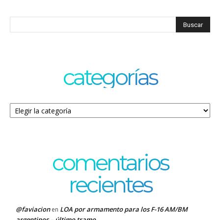
categorías
Categorías
comentarios
recientes
@faviacion
LOA por armamento para los F-16 AM/BM
en
argentinos – último tramo.