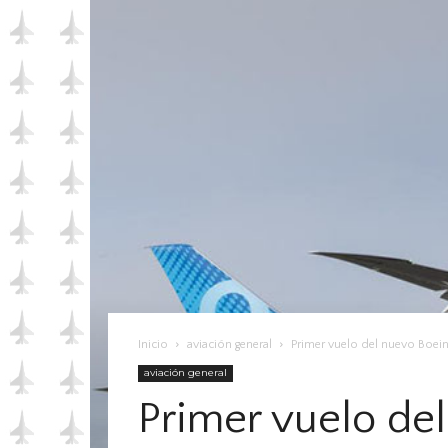
Inicio
aviación general
Primer vuelo del nuevo Boei
aviación general
Primer vuelo de