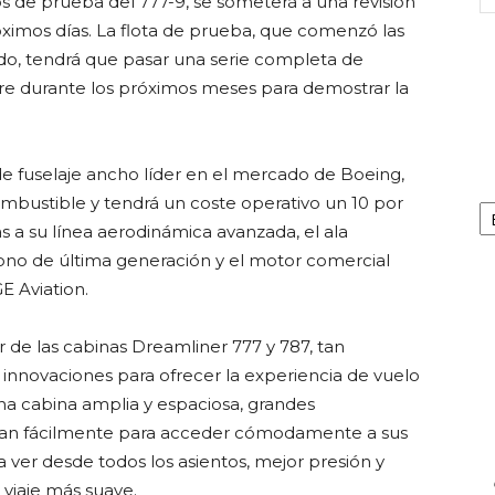
os de prueba del 777-9, se someterá a una revisión
óximos días. La flota de prueba, que comenzó las
ado, tendrá que pasar una serie completa de
aire durante los próximos meses para demostrar la
de fuselaje ancho líder en el mercado de Boeing,
Ca
bustible y tendrá un coste operativo un 10 por
 a su línea aerodinámica avanzada, el ala
ono de última generación y el motor comercial
E Aviation.
de las cabinas Dreamliner 777 y 787, tan
 innovaciones para ofrecer la experiencia de vuelo
una cabina amplia y espaciosa, grandes
rran fácilmente para acceder cómodamente a sus
ver desde todos los asientos, mejor presión y
viaje más suave.