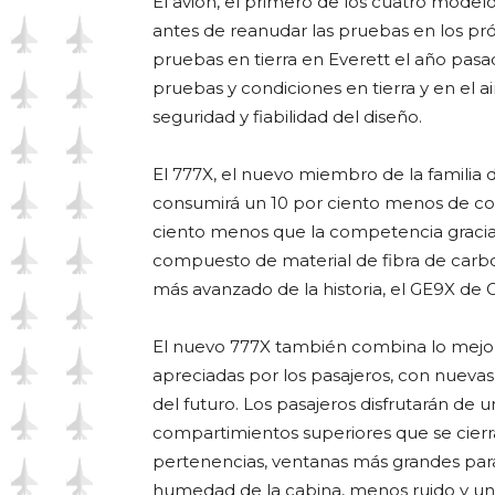
El avión, el primero de los cuatro model
antes de reanudar las pruebas en los pr
pruebas en tierra en Everett el año pas
pruebas y condiciones en tierra y en el 
seguridad y fiabilidad del diseño.
El 777X, el nuevo miembro de la familia 
consumirá un 10 por ciento menos de com
ciento menos que la competencia gracias
compuesto de material de fibra de carb
más avanzado de la historia, el GE9X de G
El nuevo 777X también combina lo mejor 
apreciadas por los pasajeros, con nuevas
del futuro. Los pasajeros disfrutarán de 
compartimientos superiores que se cie
pertenencias, ventanas más grandes para 
humedad de la cabina, menos ruido y un 