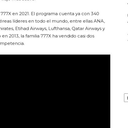
r 777X en 2021. El programa cuenta ya con 340
eas líderes en todo el mundo, entre ellas ANA,
mirates, Etihad Airways, Lufthansa, Qatar Airways y
en 2013, la familia 777X ha vendido casi dos
ompetencia.
Ar