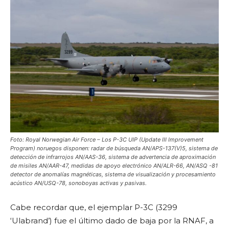
Foto: Royal Norwegian Air Force – Los P-3C UIP (Update III Improvement
Program) noruegos disponen: radar de búsqueda AN/APS-137(V)5, sistema de
detección de infrarrojos AN/AAS-36, sistema de advertencia de aproximación
de misiles AN/AAR-47, medidas de apoyo electrónico AN/ALR-66, AN/ASQ -81
detector de anomalías magnéticas, sistema de visualización y procesamiento
acústico AN/USQ-78, sonoboyas activas y pasivas.
Cabe recordar que, el ejemplar P-3C (3299
‘Ulabrand’) fue el último dado de baja por la RNAF, a