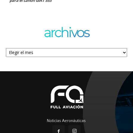
para el cañón GIAT 553
archivos
Archivos
Noticias Aeronáuticas