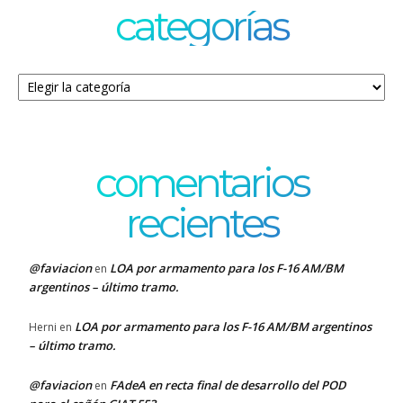
categorías
Categorías
comentarios
recientes
@faviacion
LOA por armamento para los F-16 AM/BM
en
argentinos – último tramo.
LOA por armamento para los F-16 AM/BM argentinos
Herni
en
– último tramo.
@faviacion
FAdeA en recta final de desarrollo del POD
en