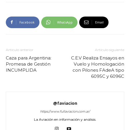
Facebook
WhatsApp
Email
Artículo anterior
Artículo siguiente
Caza para Argentina:
C.E.V Realiza Ensayos en
Promesa de Gestión
Vuelo y Homologación
INCUMPLIDA
con Pilones FAdeA tipo
6095C y 6096C
@faviacion
https://www.fullaviacion.com.ar/
La Aviación en información y análisis.