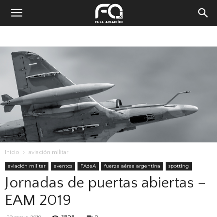
Inicio
aviación militar
aviación militar
eventos
FAdeA
fuerza aérea argentina
spotting
Jornadas de puertas abiertas –
EAM 2019