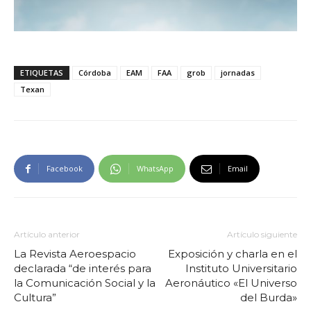
ETIQUETAS
Córdoba
EAM
FAA
grob
jornadas
Texan
Facebook
WhatsApp
Email
Artículo anterior
Artículo siguiente
La Revista Aeroespacio
Exposición y charla en el
declarada “de interés para
Instituto Universitario
la Comunicación Social y la
Aeronáutico «El Universo
Cultura”
del Burda»