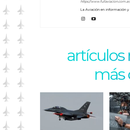
https://www.fullaviacion.com.ar
La Aviación en información y a
artículos
más 