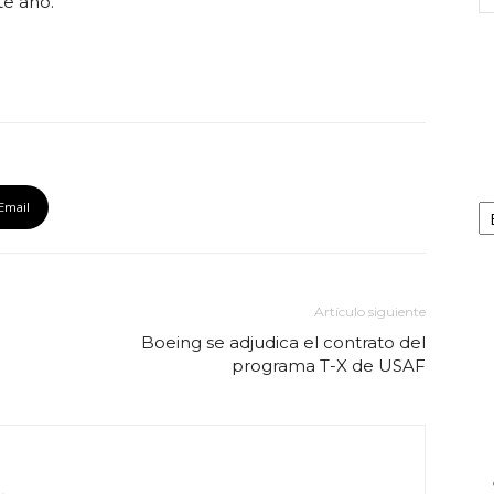
te año.
Ca
Email
Artículo siguiente
Boeing se adjudica el contrato del
programa T-X de USAF