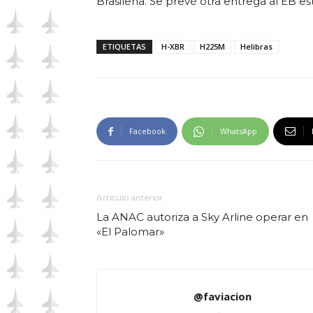
Brasileña. Se prevé otra entrega al EB es
ETIQUETAS
H-XBR
H225M
Helibras
Facebook
WhatsApp
Artículo anterior
La ANAC autoriza a Sky Arline operar en
«El Palomar»
@faviacion