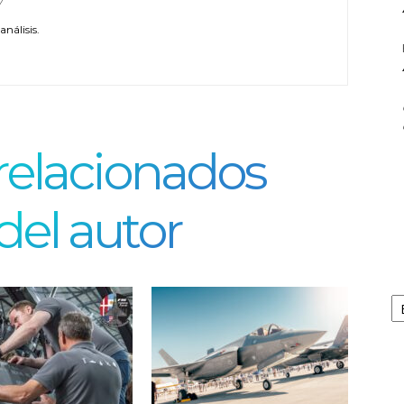
/
nálisis.
 relacionados
del autor
Ar