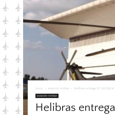
Inicio
aviación militar
Helibras entrega 10º H225M al 
aviación militar
Helibras entrega