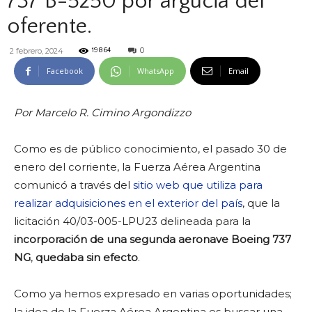
737 B-5250 por argucia del
oferente.
0
2 febrero, 2024
19864
Facebook
WhatsApp
Email
Por Marcelo R. Cimino Argondizzo
Como es de público conocimiento, el pasado 30 de
enero del corriente, la Fuerza Aérea Argentina
comunicó a través del
sitio web que utiliza para
realizar adquisiciones en el exterior del país
, que la
licitación 40/03-005-LPU23 delineada para la
incorporación de una segunda aeronave Boeing 737
NG
,
quedaba sin efecto
.
Como ya hemos expresado en varias oportunidades;
la idea de la Fuerza Aérea Argentina es buscar una