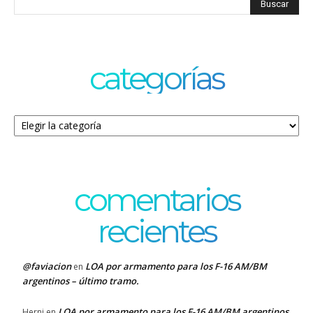
categorías
Categorías
comentarios
recientes
@faviacion
LOA por armamento para los F-16 AM/BM
en
argentinos – último tramo.
LOA por armamento para los F-16 AM/BM argentinos
Herni
en