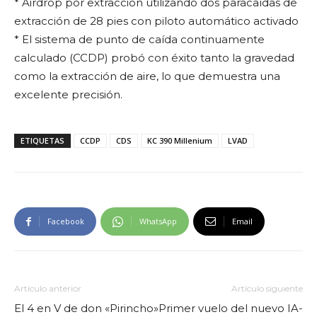
* Airdrop por extracción utilizando dos paracaídas de
extracción de 28 pies con piloto automático activado
* El sistema de punto de caída continuamente
calculado (CCDP) probó con éxito tanto la gravedad
como la extracción de aire, lo que demuestra una
excelente precisión.
ETIQUETAS
CCDP
CDS
KC 390 Millenium
LVAD
Facebook
WhatsApp
Email
Artículo anterior
Artículo siguiente
El 4 en V de don «Pirincho»
Primer vuelo del nuevo IA-