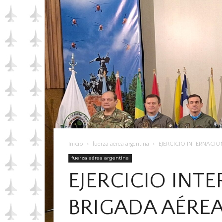
Inicio
fuerza aérea argentina
EJERCICIO INTERNACI
fuerza aérea argentina
EJERCICIO INT
BRIGADA AÉRE