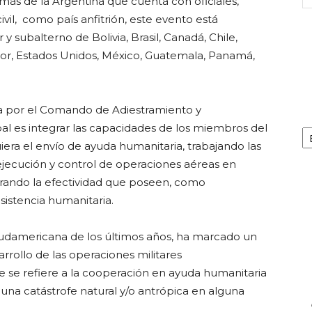
ás de la Argentina que cuenta con oficiales,
civil, como país anfitrión, este evento está
y subalterno de Bolivia, Brasil, Canadá, Chile,
r, Estados Unidos, México, Guatemala, Panamá,
da por el Comando de Adiestramiento y
Ca
cipal es integrar las capacidades de los miembros del
era el envío de ayuda humanitaria, trabajando las
, ejecución y control de operaciones aéreas en
trando la efectividad que poseen, como
sistencia humanitaria.
 sudamericana de los últimos años, ha marcado un
rollo de las operaciones militares
e se refiere a la cooperación en ayuda humanitaria
e una catástrofe natural y/o antrópica en alguna