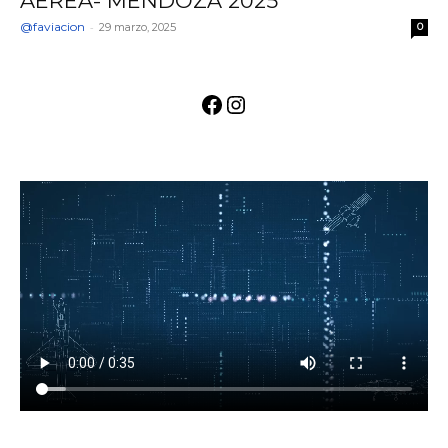
AÉREA- MENDOZA 2025
@faviacion
-
29 marzo, 2025
0
Facebook
Instagram