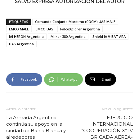
SALVO EXPRESA AUTORIZACION DEL AUTOR
ETIQUETAS
Comando Conjunto Marítimo (COCM) UAS MALE
EMCO MALE
EMCO UAS
FalcoXplorer Argentina
IAI HERON Argentina
Milkor 380 Argentina
Shield IA V-BAT ARA
UAS Argentina
Facebook
WhatsApp
Email
Artículo anterior
Artículo siguiente
La Armada Argentina
EJERCICIO
continúa su apoyo en la
INTERNACIONAL
ciudad de Bahía Blanca y
“COOPERACIÓN X” IV
alrededores
BRIGADA AÉREA-