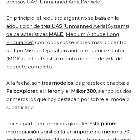
diversos UAV (Unmanned Aerial Vehicle).
En principio, el requisito argentino se basa en la
adquisición de
tres UAS
(Unmanned Aerial Systems)
de características
MALE
(Medium Altitude Long
Endurance)
con todos sus sensores, mas un centro
de tipo Mission Operation and Intelligence Center
(MOIC) junto al sostenimiento de ciclo de vida del
paquete completo.
A la fecha, son
tres modelos
los preseleccionados; el
FalcoXplorer
, el
Heron
y el
Milkor 380
, siendo los dos
primeros los que hoy destacan por sobre el modelo
sudafricano.
Por su parte, en términos globales
está primer
incorporación significaría un importe no menor a 70
millones de dólares
. Monto que si bien no es de gran