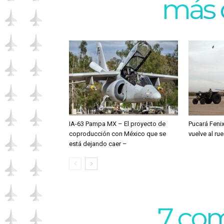
más 
IA-63 Pampa MX – El proyecto de
Pucará Fenix
coproducción con México que se
vuelve al ru
está dejando caer –
7 com