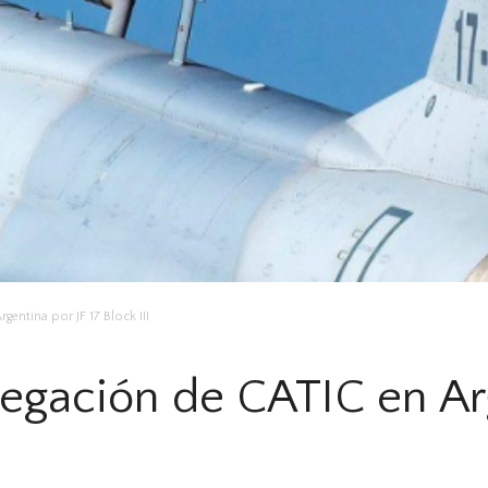
entina por JF 17 Block III
gación de CATIC en Arg