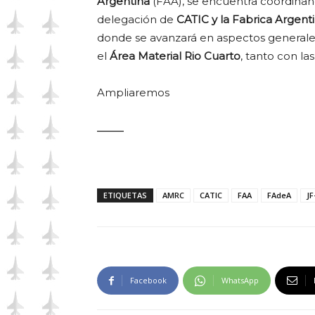
Argentina
(FAA), se encuentra coordina
delegación de
CATIC y la Fabrica Argent
donde se avanzará en aspectos generales
el
Área Material Rio Cuarto
, tanto con la
Ampliaremos
——
ETIQUETAS
AMRC
CATIC
FAA
FAdeA
JF
Facebook
WhatsApp