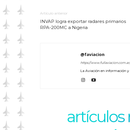
Artículo anterior
INVAP logra exportar radares primarios
RPA-200MC a Nigeria
@faviacion
https://www.fullaviacion.com.ar
La Aviación en información y a
artículos