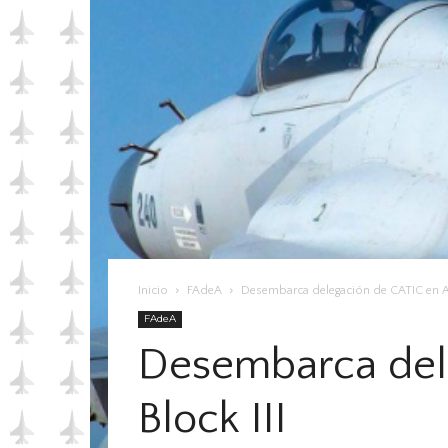
Inicio
FAdeA
Desembarca delegación de CATIC en Arg
FAdeA
Desembarca dele
Block III