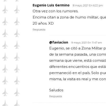
Eugenio Luis Germino
8 mayo, 2021 En 6:22 pm
Otra vez con los rumores.
Encima citan a zona de humo militar, que
20 años. XD
Respuesta
@faviacion
9 mayo, 2021 En 11:47 am
Eugenio, se citó a Zona Militar p
de la semana pasada, una comit
semana que viene, está comisió
diferentes encuentros que está
permaneció en el país. Solo pue
misma, la visita es real y me con
Saludos
Respuesta