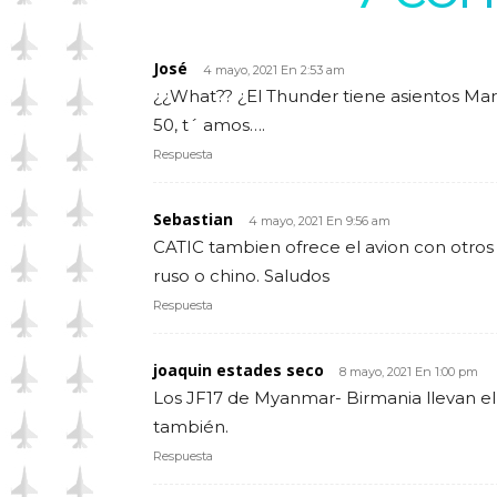
José
4 mayo, 2021 En 2:53 am
¿¿What?? ¿El Thunder tiene asientos Ma
50, t´ amos….
Respuesta
Sebastian
4 mayo, 2021 En 9:56 am
CATIC tambien ofrece el avion con otros
ruso o chino. Saludos
Respuesta
joaquin estades seco
8 mayo, 2021 En 1:00 pm
Los JF17 de Myanmar- Birmania llevan el 
también.
Respuesta