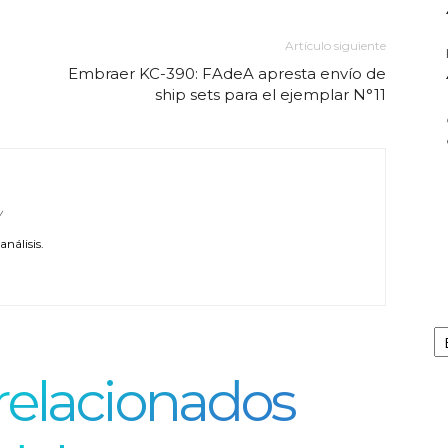
Artículo siguiente
Embraer KC-390: FAdeA apresta envío de
ship sets para el ejemplar N°11
/
nálisis.
Ar
 relacionados