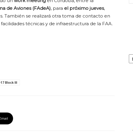
ndo un
work meeting
en Córdoba, entre la
ina de Aviones (FAdeA)
, para
el próximo jueves
,
. También se realizará otra toma de contacto en
s facilidades técnicas y de infraestructura de la FAA.
Ca
-17 Block III
Email