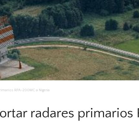
primarios RPA-200MC a Nigeria
ortar radares primari