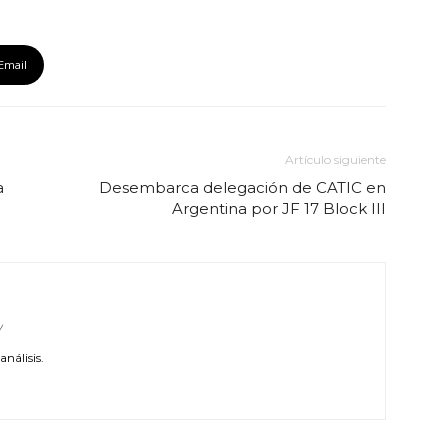
Email
Artículo siguiente
a
Desembarca delegación de CATIC en
Argentina por JF 17 Block III
/
nálisis.