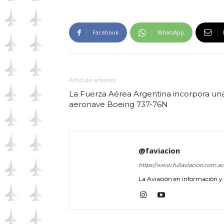
Facebook
WhatsApp
Artículo anterior
La Fuerza Aérea Argentina incorpora un
aeronave Boeing 737-76N
@faviacion
https://www.fullaviacion.com.ar
La Aviación en información y a