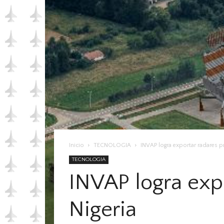
Inicio
TECNOLOGIA
INVAP logra exportar radares 
TECNOLOGIA
INVAP logra exp
Nigeria