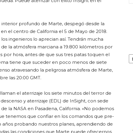
pueda. Puede aterrizar con éxito InSight en el
el interior profundo de Marte, despegó desde la
n el centro de California el 5 de Mayo de 2018.
y los ingenieros lo aprecian así. Tendrán mucha
 de la atmósfera marciana a 19.800 kilómetros por
Ca
s por hora, antes de que sus tres patas toquen el
rema tiene que suceder en poco menos de siete
censo atravesando la peligrosa atmósfera de Marte,
obre las 20:00 GMT.
laman el aterrizaje los siete minutos del terror de
, descenso y aterrizaje (EDL) de InSight, con sede
o de la NASA en Pasadena, California. «No podemos
lo que tenemos que confiar en los comandos que pre-
 años probando nuestros planes, aprendiendo de
todas las condiciones que Marte puede ofrecernos.