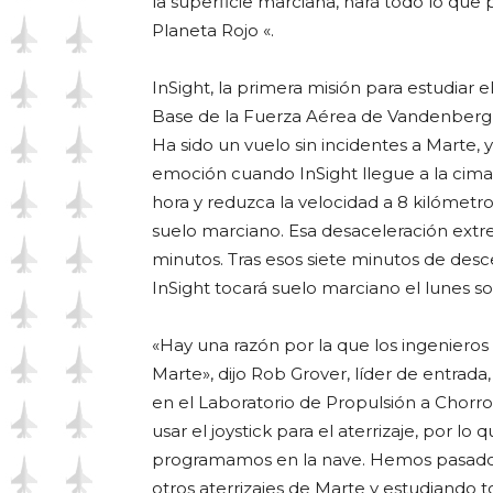
la superficie marciana, hará todo lo que 
Planeta Rojo «.
InSight, la primera misión para estudiar 
Base de la Fuerza Aérea de Vandenberg e
Ha sido un vuelo sin incidentes a Marte, 
emoción cuando InSight llegue a la cima
hora y reduzca la velocidad a 8 kilómetro
suelo marciano. Esa desaceleración ext
minutos. Tras esos siete minutos de des
InSight tocará suelo marciano el lunes s
«Hay una razón por la que los ingenieros l
Marte», dijo Rob Grover, líder de entrada
en el Laboratorio de Propulsión a Chorr
usar el joystick para el aterrizaje, por 
programamos en la nave. Hemos pasado
otros aterrizajes de Marte y estudiando 