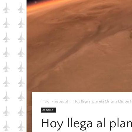
Inicio
espacial
Hoy llega al planeta Marte la Misión I
espacial
Hoy llega al pla