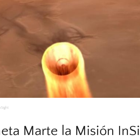
nSight
neta Marte la Misión InS