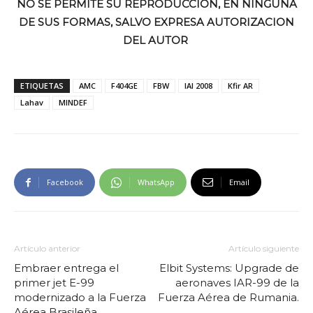
NO SE PERMITE SU REPRODUCCION, EN NINGUNA
DE SUS FORMAS, SALVO EXPRESA AUTORIZACION
DEL AUTOR
ETIQUETAS
AMC
F404GE
FBW
IAI 2008
Kfir AR
Lahav
MINDEF
Facebook
WhatsApp
Email
Artículo anterior
Artículo siguiente
Embraer entrega el
Elbit Systems: Upgrade de
primer jet E-99
aeronaves IAR-99 de la
modernizado a la Fuerza
Fuerza Aérea de Rumania.
Aérea Brasileña