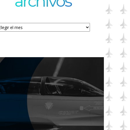
archivos
chivos