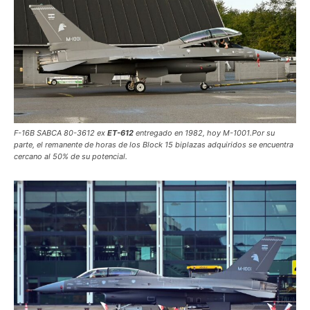
F-16B SABCA 80-3612 ex
ET-612
entregado en 1982, hoy M-1001.Por su
parte, el remanente de horas de los Block 15 biplazas adquiridos se encuentra
cercano al 50% de su potencial.