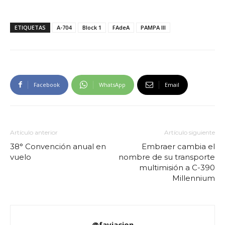
ETIQUETAS
A-704
Block 1
FAdeA
PAMPA III
Facebook
WhatsApp
Email
Artículo anterior
Artículo siguiente
38° Convención anual en
Embraer cambia el
vuelo
nombre de su transporte
multimisión a C-390
Millennium
@faviacion