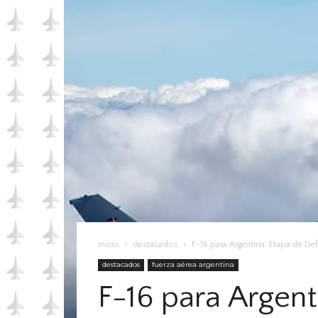
Inicio
destacados
F-16 para Argentina: Etapa de Def
destacados
fuerza aérea argentina
F-16 para Argent