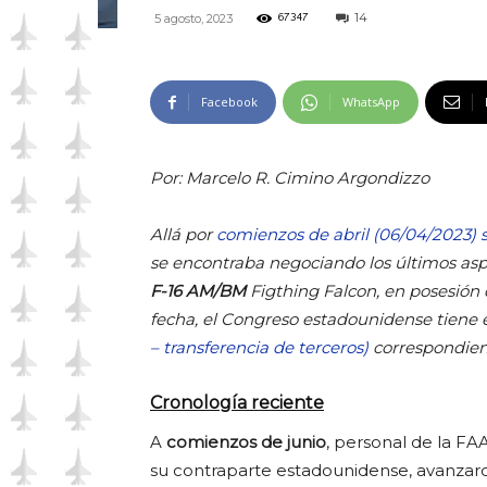
14
5 agosto, 2023
67347
Facebook
WhatsApp
Por: Marcelo R. Cimino Argondizzo
Allá por
comienzos de abril (06/04/2023)
se encontraba negociando los últimos asp
F-16 AM/BM
Figthing Falcon, en posesión 
fecha, el Congreso estadounidense tiene 
– transferencia de terceros)
correspondient
Cronología reciente
A
comienzos de junio
, personal de la F
su contraparte estadounidense, avanzaron