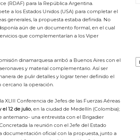
rce (RDAF) para la República Argentina.
te a los Estados Unidos (USA) para completar el
eas generales, la propuesta estaba definida. No
disponía aún de un documento formal, en el cual
s servicios que complementarían a los Viper
Ca
comisión dinamarquesa arribó a Buenos Aires con el
s aeronaves y material complementario. Así ser
anera de pulir detalles y lograr tener definido el
o cercano la operación.
la XLIII Conferencia de Jefes de las Fuerzas Aéreas
y el 12 de julio
, en la ciudad de Medellín (Colombia);
e antemano- una entrevista con el Brigadier
. Concretada la reunión con el Jefe del Estado
a documentación oficial con la propuesta, junto a