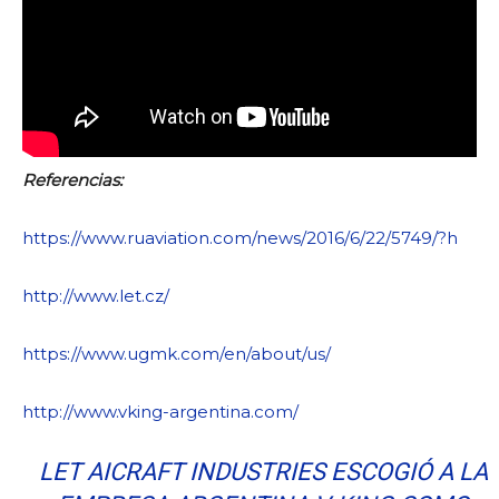
Referencias:
https://www.ruaviation.com/news/2016/6/22/5749/?h
http://www.let.cz/
https://www.ugmk.com/en/about/u
s/
http://www.vking-argentina.com/
LET AICRAFT INDUSTRIES ESCOGIÓ A LA