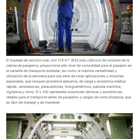
El fuselaje de sección oval, con 17,9 m³. (632 pies cúbicos) de volumen de la
cabina de pasajeros, proporciona alto nivel de comodidad para el pasajero en
la variante de transporte estándar, así como la máxima versatilidad y
utilización de la aeronave para una serie de otras aplicaciones y misiones
especiales, que incluyen asistencia ejecutiva, de carga y asistencia médica
rápida , ambulancias, paracaidistas, fotogramétricos, patrulla marítima,
vigilancia y otros. El L 410 representa soluciones técnicas y económicas
ideales para el transporte aéreo de pasajeros y cargas de corta distancia, que
es fácil de manejar y de mantener.