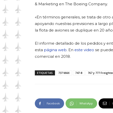
& Marketing en The Boeing Company.
«En términos generales, se trata de otro
apoyando nuestras previsiones a largo 
la flota de aviones se duplique en 20 año
El informe detallado de los pedidos y en
esta
página web
. En
este video
se pueden 
comercial en 2018.
ETIQUETAS
737 MAX
747-8
767 y 777 Freighte
Facebook
WhatsApp