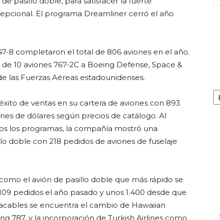
 pasillo doble, para satisfacer la fuerte
epcional. El programa Dreamliner cerró el año
47-8 completaron el total de 806 aviones en el año.
o de 10 aviones 767-2C a Boeing Defense, Space &
de las Fuerzas Aéreas estadounidenses.
Ca
éxito de ventas en su cartera de aviones con 893
nes de dólares según precios de catálogo. Al
odos los programas, la compañía mostró una
illo doble con 218 pedidos de aviones de fuselaje
como el avión de pasillo doble que más rápido se
 109 pedidos el año pasado y unos 1.400 desde que
tacables se encuentra el cambio de Hawaiian
ing 787, y la incorporación de Turkish Airlines como