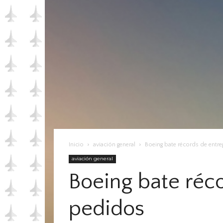
Inicio
aviación general
Boeing bate récords de entre
aviación general
Boeing bate réco
pedidos