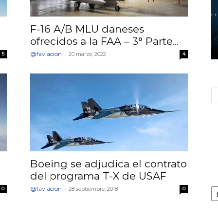
F-16 A/B MLU daneses
ofrecidos a la FAA – 3° Parte...
@faviacion
-
5
20 marzo, 2022
4
Boeing se adjudica el contrato
del programa T-X de USAF
Ca
@faviacion
-
0
28 septiembre, 2018
0