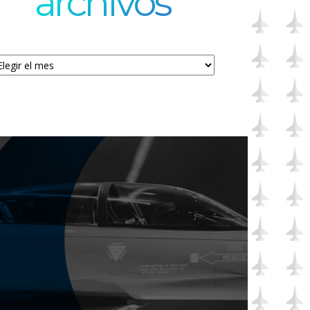
archivos
chivos